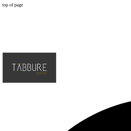
top of page
Hotel, Cafe, Restaurant, Projelerinin Çözüm Ortağı, En Kaliteli ve Tr