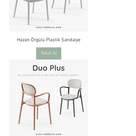
Hazan Örgülü Plastik Sandalye
Teklif Al