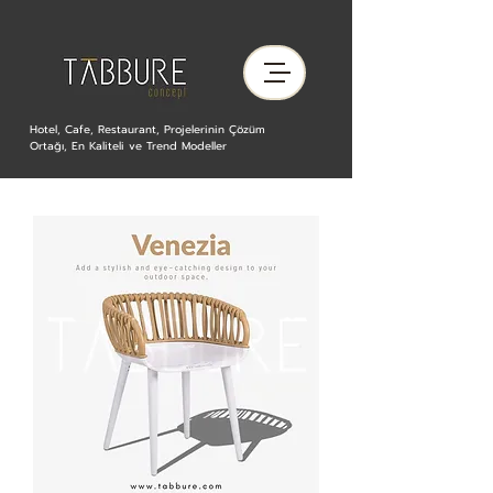
Hotel, Cafe, Restaurant, Projelerinin Çözüm
Ortağı, En Kaliteli ve Trend Modeller