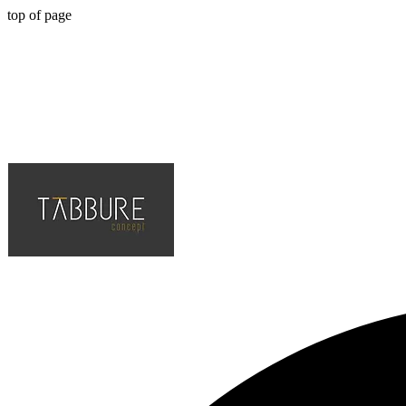
top of page
Hotel, Cafe, Restaurant, Projelerinin Çözüm Ortağı, En Kaliteli ve Tr