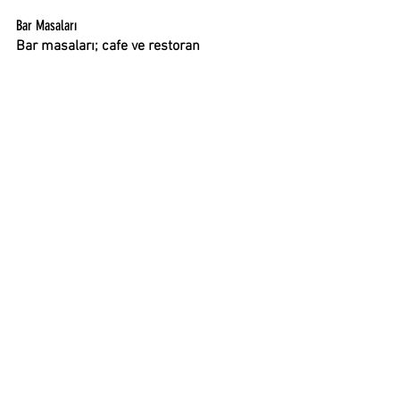
Bar Masaları
Bar masaları; cafe ve restoran 
dekorasyonunda yaygın şekilde kullanılır. 
Farklı alternatifleri olan 
bar 
masaları
; 
keyifli sohbet ortamlarını sıcak bir 
ambiyansla yaratmak isteyen işletmeler 
tarafından tercih edilir.
“Tabbure Hakkında” için buraya tıklayın …
Blog Tag
,