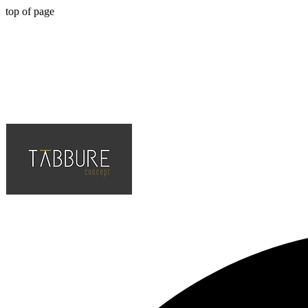
top of page
Hotel, Cafe, Restaurant, Projelerinin Çözüm Ortağı, En Kaliteli ve Tr