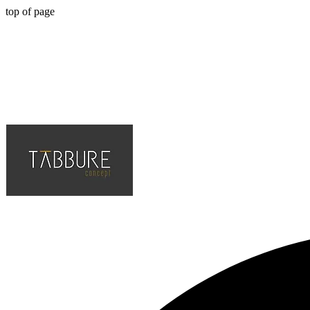
top of page
Hotel, Cafe, Restaurant, Projelerinin Çözüm Ortağı, En Kaliteli ve Tr