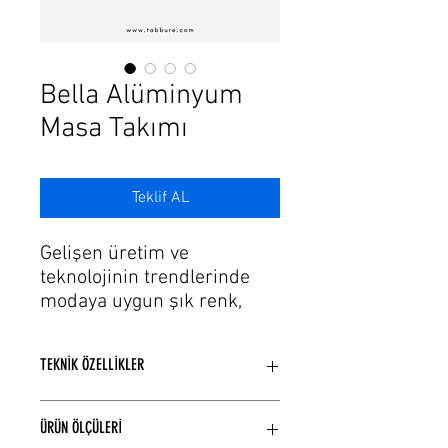
Γ
Bella Alüminyum
Masa Takımı
Teklif AL
Gelişen üretim ve
teknolojinin trendlerinde
modaya uygun şık renk,
döşeme seçeneklerine
sahip alüminyum bahçe
TEKNİK ÖZELLİKLER
mobilyası masa takımı
modellerimiz var.
Alüminyum iskelet kullanılarak
Alüminyum masa takımı
ÜRÜN ÖLÇÜLERİ
üretilmiştir.
gruplarımız dış mekan