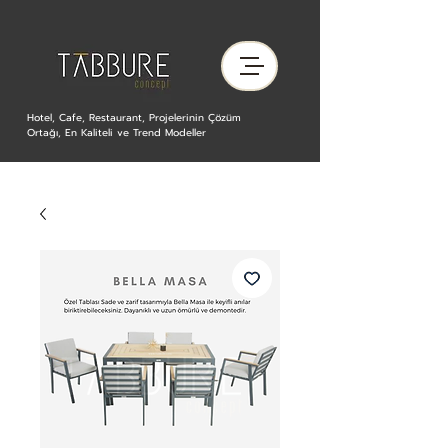
Hotel, Cafe, Restaurant, Projelerinin Çözüm
Ortağı, En Kaliteli ve Trend Modeller