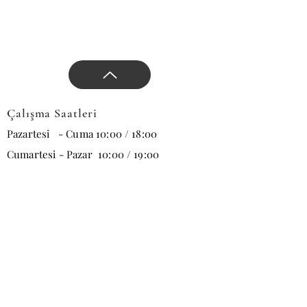
otel projelerinizde
mekanlarınıza taşır. Bizi
tercih ettiğiniz için teşekkür
ederiz.
Çalışma Saatleri
Pazartesi - Cuma 10:00 / 18:00
Cumartesi - Pazar 10:00 / 19:00
E-posta
Abone Ol