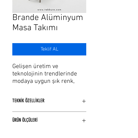
Γ
Brande Alüminyum
Masa Takımı
Teklif AL
Gelişen üretim ve
teknolojinin trendlerinde
modaya uygun şık renk,
döşeme seçeneklerine
sahip alüminyum bahçe
TEKNİK ÖZELLİKLER
mobilyası masa takımı
modellerimiz var.
Alüminyum iskelet kullanılarak
Alüminyum masa takımı
ÜRÜN ÖLÇÜLERİ
üretilmiştir.
gruplarımız dış mekan
Ahşap bölümleri iroko ağacından
kullanımına
4 Kişilik Masa Ölçüleri
üretilmiştir.