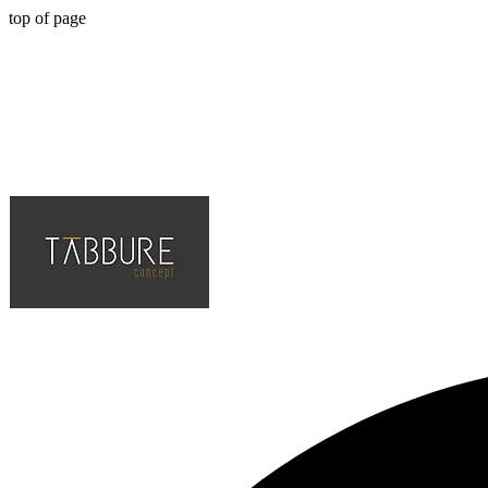
top of page
Hotel, Cafe, Restaurant, Projelerinin Çözüm Ortağı, En Kaliteli ve Tr