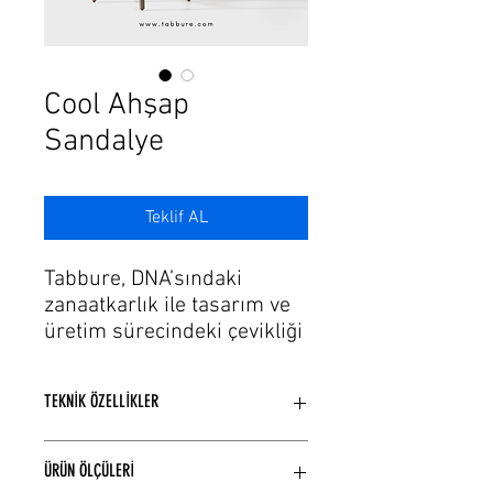
Γ
Cool Ahşap
Sandalye
Teklif AL
Tabbure, DNA’sındaki
zanaatkarlık ile tasarım ve
üretim sürecindeki çevikliği
de bu tutkuya ekleyerek,
ihtiyaçlara hayallerin estetik
TEKNİK ÖZELLİKLER
formlarını sunuyor. Gelişen
üretim ve teknolojinin
Kayın ağaçı kullanılarak üretilmiştir.
trendlerinde modaya uygun
ÜRÜN ÖLÇÜLERİ
El yapımı torna ve cnc işlemeli
şık renk, döşeme