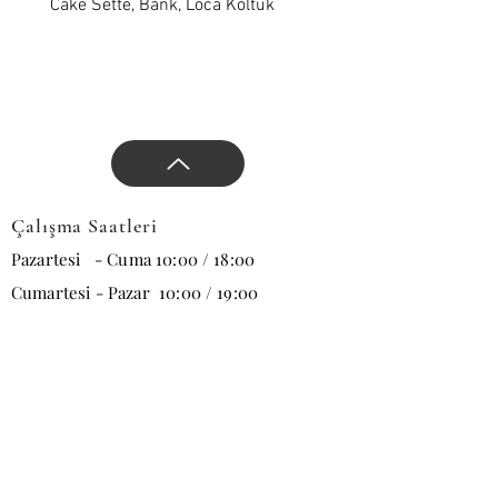
yön verin.
Cake Sette, Bank, Loca Koltuk
Wawe Sette, Bank, Loca 
Çalışma Saatleri
Pazartesi - Cuma 10:00 / 18:00
Cumartesi - Pazar 10:00 / 19:00
E-posta
Abone Ol