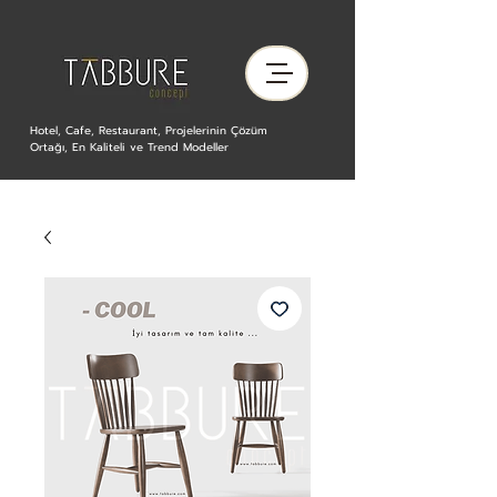
Hotel, Cafe, Restaurant, Projelerinin Çözüm
Ortağı, En Kaliteli ve Trend Modeller