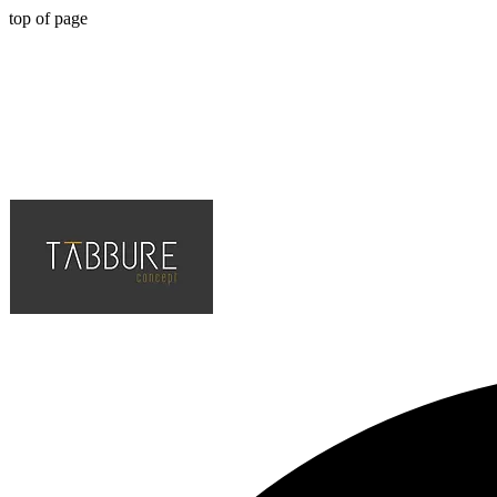
top of page
Hotel, Cafe, Restaurant, Projelerinin Çözüm Ortağı, En Kaliteli ve Tr