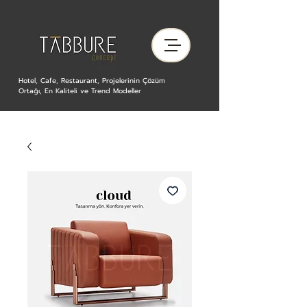
Hotel, Cafe, Restaurant, Projelerinin Çözüm
Ortağı, En Kaliteli ve Trend Modeller