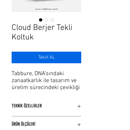
Γ
Cloud Berjer Tekli
Koltuk
Teklif AL
Tabbure, DNA’sındaki
zanaatkarlık ile tasarım ve
üretim sürecindeki çevikliği
de bu tutkuya ekleyerek,
ihtiyaçlara hayallerin estetik
TEKNİK ÖZELLİKLER
formlarını sunuyor. Gelişen
üretim ve teknolojinin
Model Yapısına bağlı Ahşap veya
trendlerinde modaya uygun
ÜRÜN ÖLÇÜLERİ
Metal iskelet yapısı kullanılmaktadır.
şık renk, döşeme