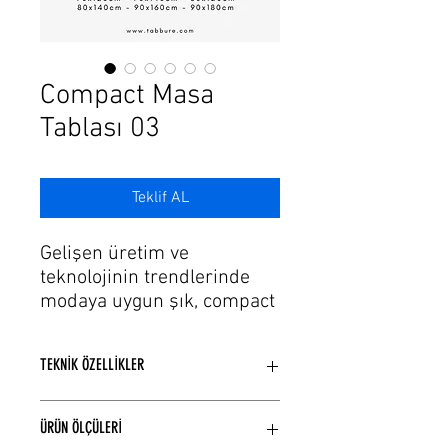
Γ
Compact Masa
Tablası 03
Teklif AL
Gelişen üretim ve
teknolojinin trendlerinde
modaya uygun şık, compact
masa tablası modellerimiz
var. Sağlam yapısı ve
TEKNİK ÖZELLİKLER
hassas işçiliğin bir araya
geldiği compact masa
Compact panel kullanılmıştır.
tablası modellerinin
ÜRÜN ÖLÇÜLERİ
Kenar Çerceve 12mm kalınlıktadır.
tasarımını hissedin. Her