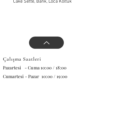
Cake Sette, Bank, Loca Koltuk
Wawe Sette, Bank, Loca 
Çalışma Saatleri
Pazartesi - Cuma 10:00 / 18:00
Cumartesi - Pazar 10:00 / 19:00
E-posta
Abone Ol