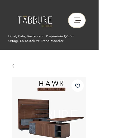
Hotel, Cafe, Restaurant, Projelerinin Çözüm
Ortağı, En Kaliteli ve Trend Modeller