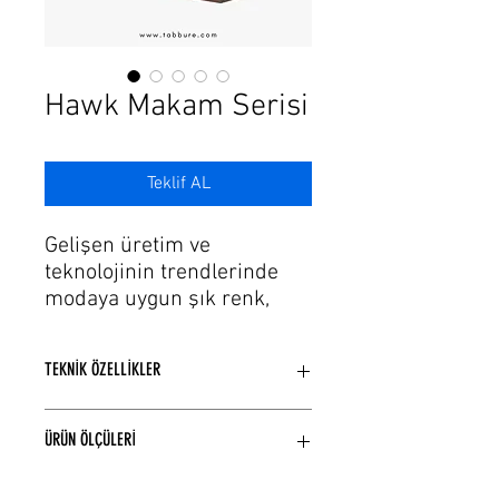
Γ
Hawk Makam Serisi
Teklif AL
Gelişen üretim ve
teknolojinin trendlerinde
modaya uygun şık renk,
döşeme seçeneklerine
sahip ofis mobiyası ve
TEKNİK ÖZELLİKLER
toplantı masası
modellerimiz var. Ofis
Mdflam kaplama (melamin)
kullanımına uygun yüksek
ÜRÜN ÖLÇÜLERİ
kullanılmıştır.
kaliteli kumaşlarla
MDF Lake boyalıdır.
birleştirilmiştir. Ofis,
Renk seçenekleri 2. görselde