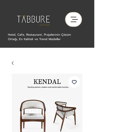
Hotel, Cafe, Restaurant, Projelerinin Çözüm
Ortağı, En Kaliteli ve Trend Modeller