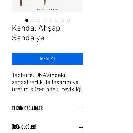
Γ
Kendal Ahşap
Sandalye
Teklif AL
Tabbure, DNA’sındaki
zanaatkarlık ile tasarım ve
üretim sürecindeki çevikliği
de bu tutkuya ekleyerek,
ihtiyaçlara hayallerin estetik
TEKNİK ÖZELLİKLER
formlarını sunuyor. Gelişen
üretim ve teknolojinin
Kayın ağaçı kullanılarak üretilmiştir.
trendlerinde modaya uygun
ÜRÜN ÖLÇÜLERİ
El yapımı torna ve cnc işlemeli
şık renk, döşeme