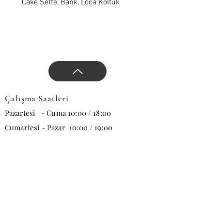
yön verin.
Cake Sette, Bank, Loca Koltuk
Wawe Sette, Bank, Loca 
Çalışma Saatleri
Pazartesi - Cuma 10:00 / 18:00
Cumartesi - Pazar 10:00 / 19:00
E-posta
Abone Ol