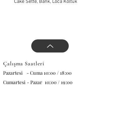
yön verin.
Cake Sette, Bank, Loca Koltuk
Wawe Sette, Bank, Loca 
Çalışma Saatleri
Pazartesi - Cuma 10:00 / 18:00
Cumartesi - Pazar 10:00 / 19:00
E-posta
Abone Ol