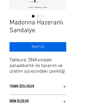
Γ
Madonna Hazeranlı
Sandalye
Teklif AL
Tabbure, DNA’sındaki
zanaatkarlık ile tasarım ve
üretim sürecindeki çevikliği
de bu tutkuya ekleyerek,
ihtiyaçlara hayallerin estetik
TEKNİK ÖZELLİKLER
formlarını sunuyor. Gelişen
üretim ve teknolojinin
Kayın ağaçı kullanılarak üretilmiştir.
trendlerinde modaya uygun
ÜRÜN ÖLÇÜLERİ
El örgüsü hazeran işlemelidir.
şık renk, döşeme