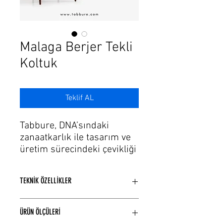
Γ
Malaga Berjer Tekli
Koltuk
Teklif AL
Tabbure, DNA’sındaki
zanaatkarlık ile tasarım ve
üretim sürecindeki çevikliği
de bu tutkuya ekleyerek,
ihtiyaçlara hayallerin estetik
TEKNİK ÖZELLİKLER
formlarını sunuyor. Gelişen
üretim ve teknolojinin
Model Yapısına bağlı Ahşap veya
trendlerinde modaya uygun
ÜRÜN ÖLÇÜLERİ
Metal iskelet yapısı kullanılmaktadır.
şık renk, döşeme