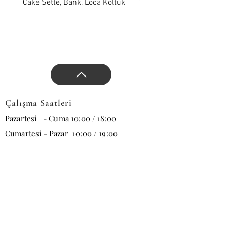
yön verin.
Cake Sette, Bank, Loca Koltuk
Wawe Sette, Bank, Loca 
Çalışma Saatleri
Pazartesi - Cuma 10:00 / 18:00
Cumartesi - Pazar 10:00 / 19:00
E-posta
Abone Ol