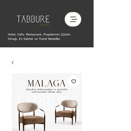
Hotel, Cafe, Restaurant, Projelerinin Çözüm
Ortağı, En Kaliteli ve Trend Modeller