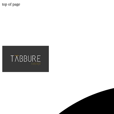
top of page
Hotel, Cafe, Restaurant, Projelerinin Çözüm Ortağı, En Kaliteli ve Tr