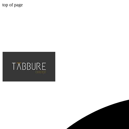
top of page
Hotel, Cafe, Restaurant, Projelerinin Çözüm Ortağı, En Kaliteli ve Tr