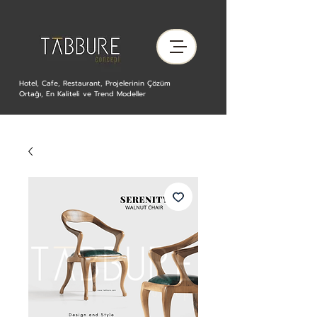
Hotel, Cafe, Restaurant, Projelerinin Çözüm
Ortağı, En Kaliteli ve Trend Modeller