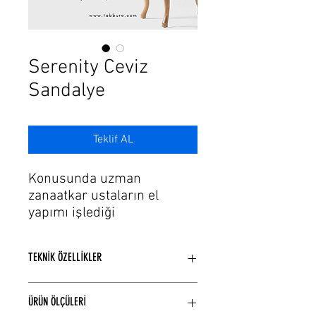
Γ
Serenity Ceviz
Sandalye
Teklif AL
Konusunda uzman
zanaatkar ustaların el
yapımı işlediği
serenity ceviz sandalye özel
tasarımdır. Hayranlık
TEKNİK ÖZELLİKLER
uyandıran zarif bir
modeldir. Söz konusu
Ceviz ağaçı kullanılarak üretilmiştir.
estetik ve konfor olunca
ÜRÜN ÖLÇÜLERİ
El yapımı tasarım üründür.
hayallerinizin sınırı olmaz.