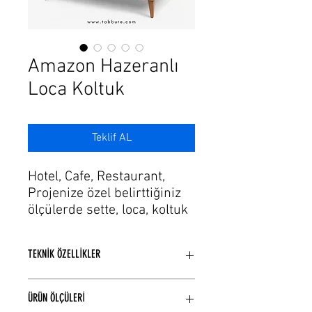
Γ
Amazon Hazeranlı
Loca Koltuk
Teklif AL
Hotel, Cafe, Restaurant,
Projenize özel belirttiğiniz
ölçülerde sette, loca, koltuk
modellerimizi üretiyoruz.
Zanaatkarlık ile tasarım ve
TEKNİK ÖZELLİKLER
üretim sürecindeki çevikliği
de bu tutkuya ekleyerek,
Model yapısına bağlı Ahşap veya
ihtiyaçlara hayallerin estetik
ÜRÜN ÖLÇÜLERİ
Metal iskelet yapısı kullanılmaktadır.
formlarını sunuyor. Gelişen