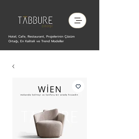
Hotel, Cafe, Restaurant, Projelerinin Çözüm
Ortağı, En Kaliteli ve Trend Modeller