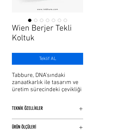
Γ
Wien Berjer Tekli
Koltuk
Teklif AL
Tabbure, DNA’sındaki
zanaatkarlık ile tasarım ve
üretim sürecindeki çevikliği
de bu tutkuya ekleyerek,
ihtiyaçlara hayallerin estetik
TEKNİK ÖZELLİKLER
formlarını sunuyor. Gelişen
üretim ve teknolojinin
Model Yapısına bağlı Ahşap veya
trendlerinde modaya uygun
ÜRÜN ÖLÇÜLERİ
Metal iskelet yapısı kullanılmaktadır.
şık renk, döşeme