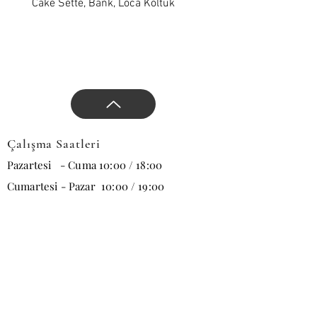
yön verin.
Cake Sette, Bank, Loca Koltuk
Wawe Sette, Bank, Loca 
Çalışma Saatleri
Pazartesi - Cuma 10:00 / 18:00
Cumartesi - Pazar 10:00 / 19:00
E-posta
Abone Ol