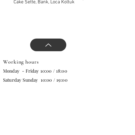
sandalyelerimiz
Cake Sette, Bank, Loca Koltuk
Wawe Sette, Bank, Loca 
dekorasyonu tamamlayıcı
etkiye sahip olan unsurları
sağlamaktadır.
Hotel, Cafe, Restaurant, Ofis
veya Ev, Projelerinizde
tercih edilen alüminyum
sandalye modeli ile
alüminyum ortama vereceği
Working hours
modern ve zarif tasarımları
Monday - Friday 10:00 / 18:00
sayesinde, projenize değer
Saturday Sunday 10:00 / 19:00
mekana ayrıcalık katın.
Tabbure Concept
tecrübesiyle yeniliğin
izlerini kafe, restoran,
Email
otel projelerinizde
mekanlarınıza taşır. Bizi
tercih ettiğiniz için teşekkür
Subscribe
ederiz.