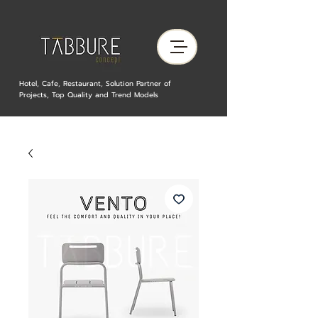
Hotel, Cafe, Restaurant, Solution Partner of
Projects, Top Quality and Trend Models