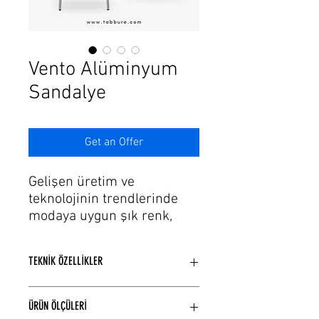
Γ
Vento Alüminyum
Sandalye
Get an Offer
Gelişen üretim ve
teknolojinin trendlerinde
modaya uygun şık renk,
döşeme seçeneklerine
sahip alüminyum sandalye
TEKNİK ÖZELLİKLER
modellerimiz var.
Konusunda uzman
Alüminyum iskelet, ( Paslanmaz,
muhendislerin ve zanaatkar
ÜRÜN ÖLÇÜLERİ
Küflenmez ) kullanılarak üretilmiştir.