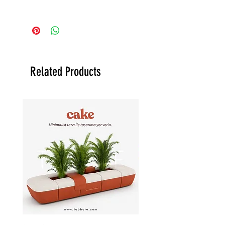
ustaların her detayı
Cnc büküm, Lazer kesim, teknikleri
düşünülerek tasarlanan
model yapısına bağlı
Genişlik
55 cm
alüminyum sandalyeler
uygulanmaktadır.
farklı koşullara uyum
Robot kaynak, Lazer Kaynak, Gaz altı
Derinlik
50 cm
kaynak teknikleri model yapısına
sağlamak için özel
bağlı uygulanmaktadır.
tekniklerle üretilir, yapısal
Sırt Yüksekliği
79 cm
İstenilen renk elektrostatik ral boya
Related Products
bütünlüğünü çok uzun süre
katoforezli seçenekleri uygulanabilir.
korur. Zarif iskelet yapısı ve
Oturum Yüksekliği
45 cm
UV katkılı birinci kalite olefin
hassas işçiliğin bir araya
malzeme ile elde örülmüştür.
Ağırlık
7 kg
geldiği alüminyum sandalye
UV ışınlarına dayanıklı, Su itici
modellerinin tasarımını
özelliğe sahip döşeme seçenekleri
uygulanmaktadır.
hissedin.
Alüminyum sandalye
modelleri arasından
istenilen kalite ve modelde
ürünü bulabilirsiniz.
Kullanım alanına göre tercih
edilen outdoor döşeme
seçenekleri ile üretilen