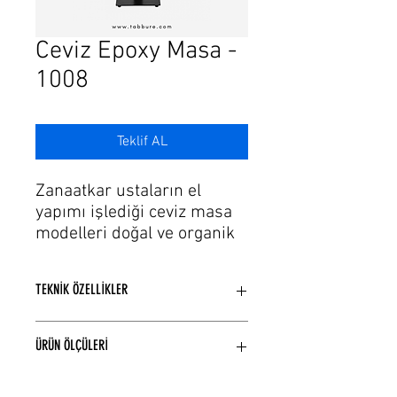
Γ
Ceviz Epoxy Masa -
1008
Teklif AL
Zanaatkar ustaların el
yapımı işlediği ceviz masa
modelleri doğal ve organik
tasarımdır.
Ceviz masa modelleri
TEKNİK ÖZELLİKLER
arasından istenilen
kalite ürünü bulabilirsiniz.
Ceviz ağaçı kullanılarak üretilmiştir.
Kullanım alanına göre tercih
ÜRÜN ÖLÇÜLERİ
El yapımı epoxy uygulamalı tasarım
edilen ölçü seçenekleri ile
üründür.
üretilen ceviz masalarımız
Lütfen istediğiniz ölçü seçeneğini
İstenilen ölçü seçenekleri