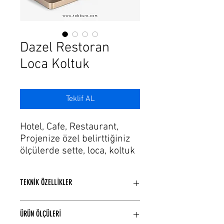
Γ
Dazel Restoran
Loca Koltuk
Teklif AL
Hotel, Cafe, Restaurant,
Projenize özel belirttiğiniz
ölçülerde sette, loca, koltuk
modellerimizi üretiyoruz.
Zanaatkarlık ile tasarım ve
TEKNİK ÖZELLİKLER
üretim sürecindeki çevikliği
de bu tutkuya ekleyerek,
Model yapısına bağlı Ahşap veya
ihtiyaçlara hayallerin estetik
ÜRÜN ÖLÇÜLERİ
Metal iskelet yapısı kullanılmaktadır.
formlarını sunuyor. Gelişen