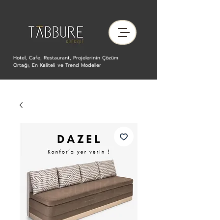
Hotel, Cafe, Restaurant, Projelerinin Çözüm
Ortağı, En Kaliteli ve Trend Modeller