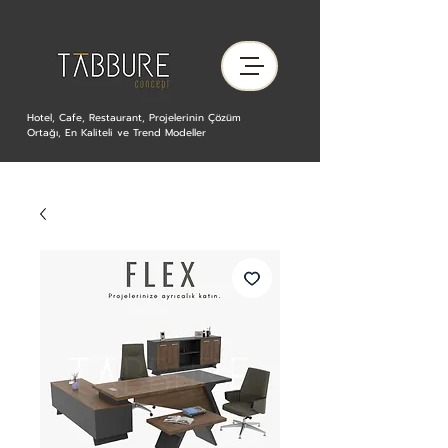
Hotel, Cafe, Restaurant, Projelerinin Çözüm
Ortağı, En Kaliteli ve Trend Modeller