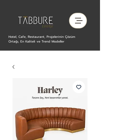
Hotel, Cafe, Restaurant, Projelerinin Çözüm
Ortağı, En Kaliteli ve Trend Modeller