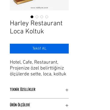
Γ
Harley Restaurant
Loca Koltuk
Teklif AL
Hotel, Cafe, Restaurant,
Projenize özel belirttiğiniz
ölçülerde sette, loca, koltuk
modellerimizi üretiyoruz.
Zanaatkarlık ile tasarım ve
TEKNİK ÖZELLİKLER
üretim sürecindeki çevikliği
de bu tutkuya ekleyerek,
Model yapısına bağlı Ahşap veya
ihtiyaçlara hayallerin estetik
ÜRÜN ÖLÇÜLERİ
Metal iskelet yapısı kullanılmaktadır.
formlarını sunuyor. Gelişen