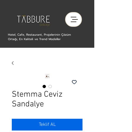
Hotel, Cafe, Restaurant, Projelerinin Çözüm
Ortağı, En Kaliteli ve Trend Modeller
Stemma Ceviz
Sandalye
Teklif AL