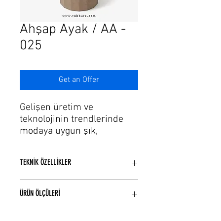
Γ
Ahşap Ayak / AA -
025
Get an Offer
Gelişen üretim ve
teknolojinin trendlerinde
modaya uygun şık,
ahşap ayak modellerimiz
var. Zarif ayak yapısı ve
TEKNİK ÖZELLİKLER
hassas işçiliğin bir araya
geldiği masa ayak
Ahşaptan kasa üzeri mdf ile
modellerinin tasarımını
ÜRÜN ÖLÇÜLERİ
üretilmiştir.
hissedin. Her detayı
İstenilen renk boya seçenekleri
düşünülerek tasarlanan
uygulanabilir.