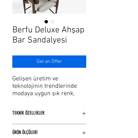
Γ
Berfu Deluxe Ahşap
Bar Sandalyesi
Get an Offer
Gelişen üretim ve
teknolojinin trendlerinde
modaya uygun şık renk,
döşeme seçeneklerine
sahip ahşap bar sandalye
TEKNİK ÖZELLİKLER
modellerimiz var.
Konusunda uzman
Kayın ağaçı kullanılarak üretilmiştir.
muhendislerin ve zanaatkar
ÜRÜN ÖLÇÜLERİ
Model yapısına bağlı olarak torna ve