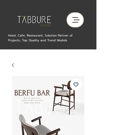
Hotel, Cafe, Restaurant, Solution Partner of
Projects, Top Quality and Trend Models