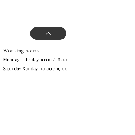
seçenek arıyorsanız, özellikle dış
mekân kullanımı için iyi bir
alternatiftir.
Working hours
Monday - Friday 10:00 / 18:00
Saturday Sunday 10:00 / 19:00
Email
Subscribe