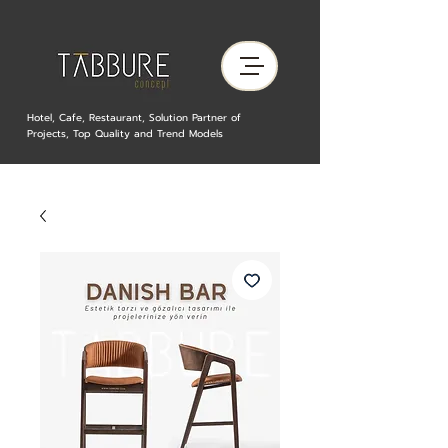
Hotel, Cafe, Restaurant, Solution Partner of
Projects, Top Quality and Trend Models