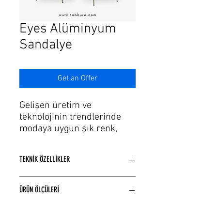
Γ
Eyes Alüminyum
Sandalye
Get an Offer
Gelişen üretim ve
teknolojinin trendlerinde
modaya uygun şık renk,
döşeme seçeneklerine
sahip alüminyum sandalye
TEKNİK ÖZELLİKLER
modellerimiz var.
Konusunda uzman
Alüminyum iskelet, ( Paslanmaz,
muhendislerin ve zanaatkar
ÜRÜN ÖLÇÜLERİ
Küflenmez ) kullanılarak üretilmiştir.
ustaların her detayı
Cnc büküm, Lazer kesim, teknikleri
düşünülerek tasarlanan
model yapısına bağlı