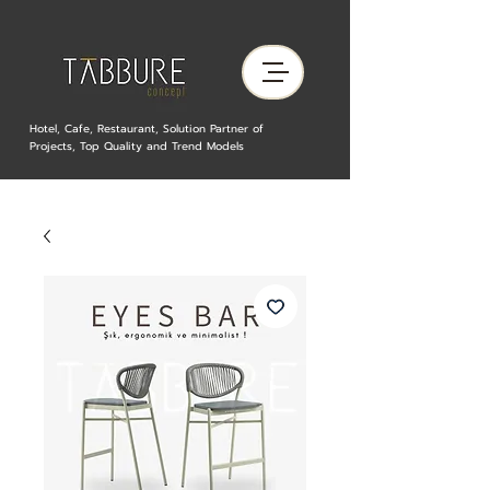
Hotel, Cafe, Restaurant, Solution Partner of
Projects, Top Quality and Trend Models