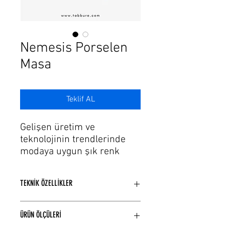
Γ
Nemesis Porselen
Masa
Teklif AL
Gelişen üretim ve
teknolojinin trendlerinde
modaya uygun şık renk
seçeneklerine sahip yemek
odası masası modellerimiz
TEKNİK ÖZELLİKLER
var.
Porselen masa tablası ve
Porselen masa tablası ve metal
metal masa ayağı
ÜRÜN ÖLÇÜLERİ
masa ayağından üretilmiştir
ile iç mekan kullanımına