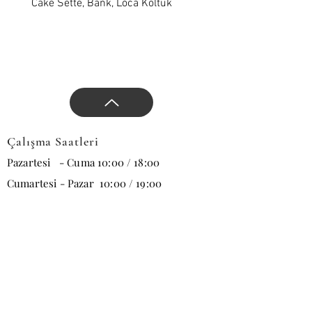
Cake Sette, Bank, Loca Koltuk
Wawe Sette, Bank, Loca 
Çalışma Saatleri
Pazartesi - Cuma 10:00 / 18:00
Cumartesi - Pazar 10:00 / 19:00
E-posta
Abone Ol