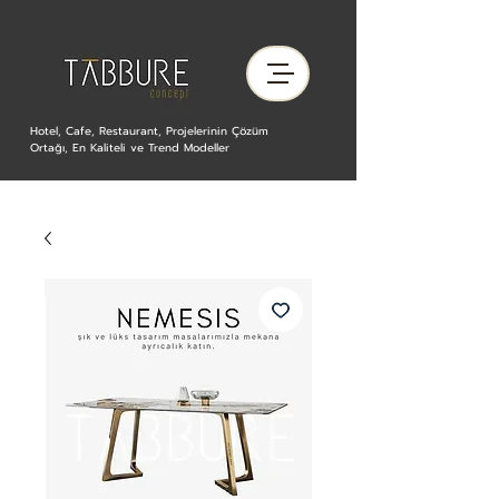
Hotel, Cafe, Restaurant, Projelerinin Çözüm
Ortağı, En Kaliteli ve Trend Modeller