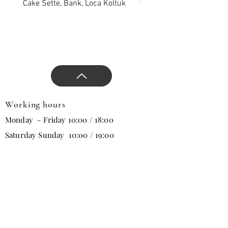
Cake Sette, Bank, Loca Koltuk
Wawe Sette, Bank, Loca 
Working hours
Monday - Friday 10:00 / 18:00
Saturday Sunday 10:00 / 19:00
Email
Subscribe