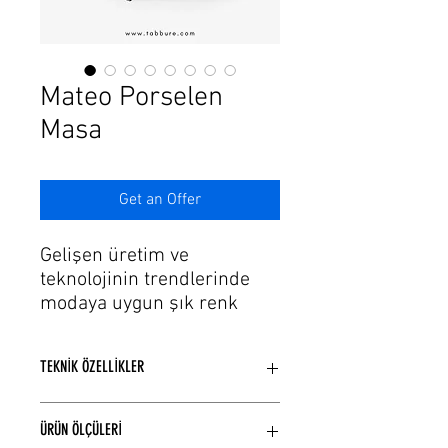
Γ
Mateo Porselen
Masa
Get an Offer
Gelişen üretim ve
teknolojinin trendlerinde
modaya uygun şık renk
seçeneklerine sahip yemek
odası masası modellerimiz
TEKNİK ÖZELLİKLER
var.
Porselen masa tablası ve
Porselen masa tablası ve metal
metal masa ayağı
ÜRÜN ÖLÇÜLERİ
masa ayağından üretilmiştir.