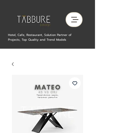
Hotel, Cafe, Restaurant, Solution Partner of
Projects, Top Quality and Trend Models