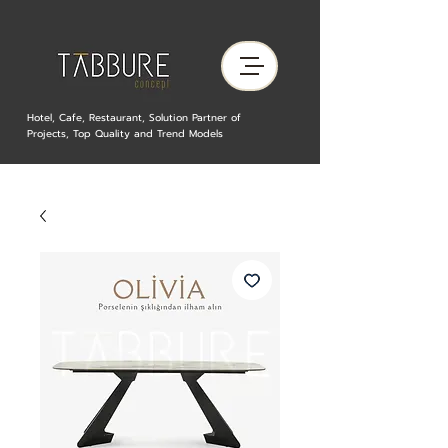
Hotel, Cafe, Restaurant, Solution Partner of
Projects, Top Quality and Trend Models