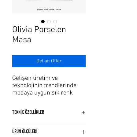
Γ
Olivia Porselen
Masa
Get an Offer
Gelişen üretim ve
teknolojinin trendlerinde
modaya uygun şık renk
seçeneklerine sahip yemek
odası masası modellerimiz
TEKNİK ÖZELLİKLER
var.
Porselen masa tablası ve
Porselen masa tablası ve metal
metal masa ayağı
ÜRÜN ÖLÇÜLERİ
masa ayağından üretilmiştir