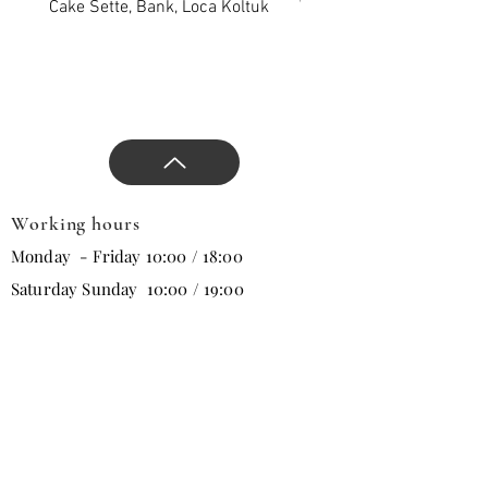
Cake Sette, Bank, Loca Koltuk
Wawe Sette, Bank, Loca 
Working hours
Monday - Friday 10:00 / 18:00
Saturday Sunday 10:00 / 19:00
Email
Subscribe